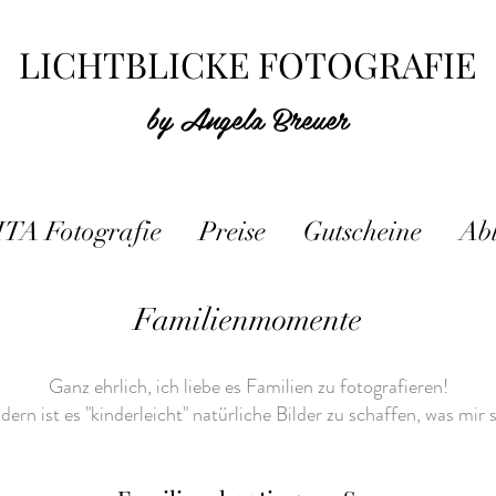
LICHTBLICKE FOTOGRAFIE
by Angela Breuer
ITA Fotografie
Preise
Gutscheine
Ab
Familienmomente
Ganz ehrlich, ich liebe es Familien zu fotografieren!
ern ist es "kinderleicht" natürliche Bilder zu schaffen, was mir s